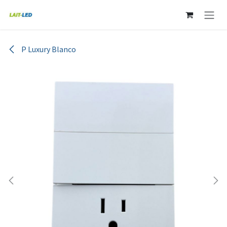
Ir al contenido
P Luxury Blanco