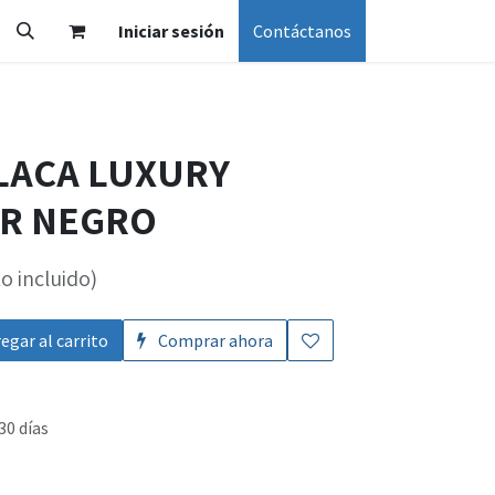
Iniciar sesión
Contáctanos
PLACA LUXURY
R NEGRO
o incluido)
egar al carrito
Comprar ahora
30 días