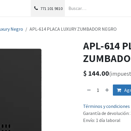
g
Foro
771
101 9810
uxury Negro
APL-614 PLACA LUXURY ZUMBADOR NEGRO
APL-614 
ZUMBADO
$
144.00
(impuest
Agr
Términos y condiciones
Garantía de devolución: 
Envío: 1 día laboral