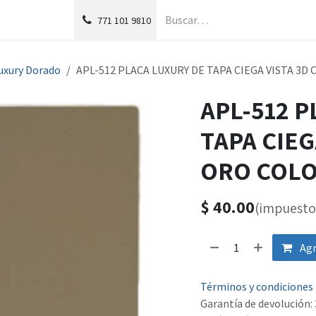
g
Foro
771
101 9810
uxury Dorado
APL-512 PLACA LUXURY DE TAPA CIEGA VISTA 3D
APL-512 
TAPA CIEG
ORO COL
$
40.00
(impuesto 
Agr
Términos y condiciones
Garantía de devolución: 