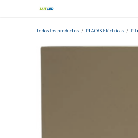
Ir al contenido
Home
Tienda
Nosotros
Blo
Todos los productos
PLACAS Eléctricas
P L