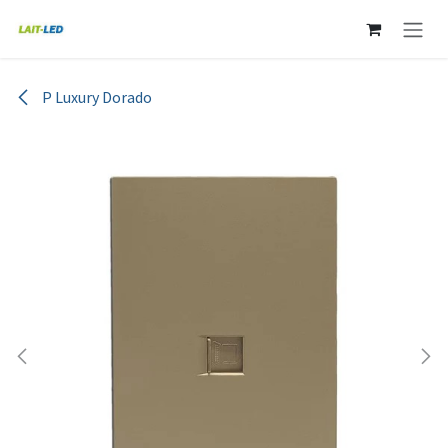
Ir al contenido
P Luxury Dorado