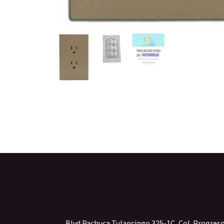
Blvd Pachuca Tulancingo 325-1C, Col. Progres