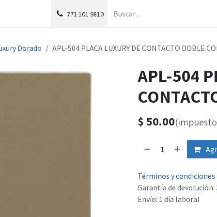
g
Foro
771
101 9810
uxury Dorado
APL-504 PLACA LUXURY DE CONTACTO DOBLE C
APL-504 
CONTACTO
$
50.00
(impuesto 
Agr
Términos y condiciones
Garantía de devolución: 
Envío: 1 día laboral