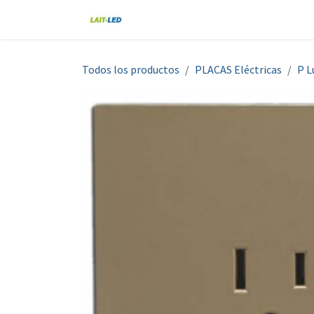
Ir al contenido
Home
Tienda
Nosotros
Blo
Todos los productos
PLACAS Eléctricas
P L