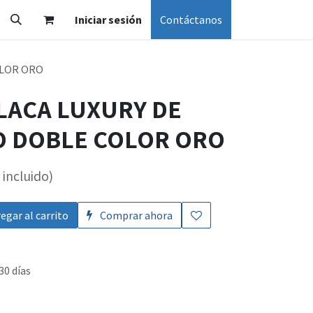
Iniciar sesión
Contáctanos
OLOR ORO
PLACA LUXURY DE
 DOBLE COLOR ORO
incluido)
egar al carrito
Comprar ahora
30 días