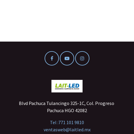
Blvd Pachuca Tulancingo 325-1C, Col. Progreso
Pachuca HGO 42082
Tel :
771 101 9810
ventasweb@laitled.mx