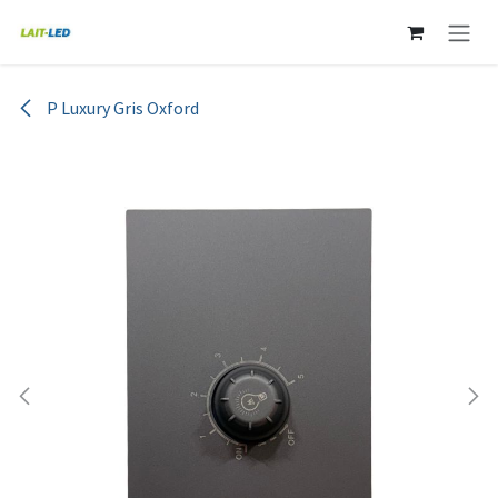
Ir al contenido
P Luxury Gris Oxford