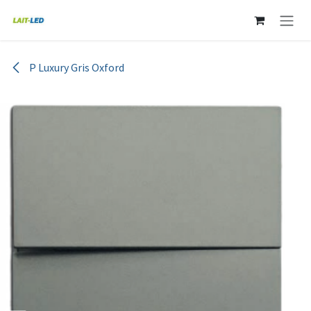
Ir al contenido
P Luxury Gris Oxford