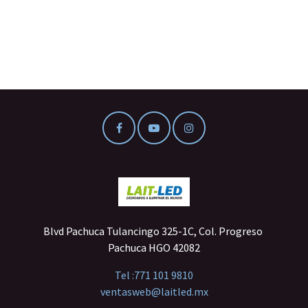
Blvd Pachuca Tulancingo 325-1C, Col. Progreso
Pachuca HGO 42082
Tel :
771 101 9810
ventasweb@laitled.mx