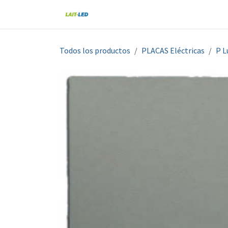
Ir al contenido
Home
Tienda
Nosotros
Blo
Todos los productos
PLACAS Eléctricas
P L