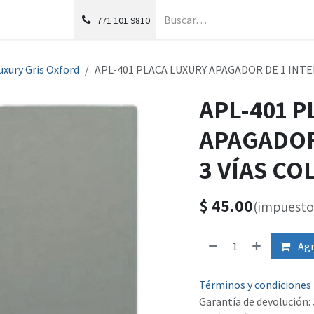
g
Foro
771
101 9810
uxury Gris Oxford
APL-401 PLACA LUXURY APAGADOR DE 1 INT
APL-401 
APAGADOR
3 VÍAS CO
$
45.00
(impuesto 
Agr
Términos y condiciones
Garantía de devolución: 