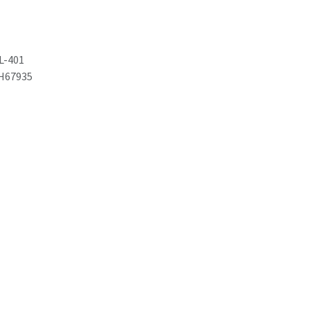
L-401
H67935