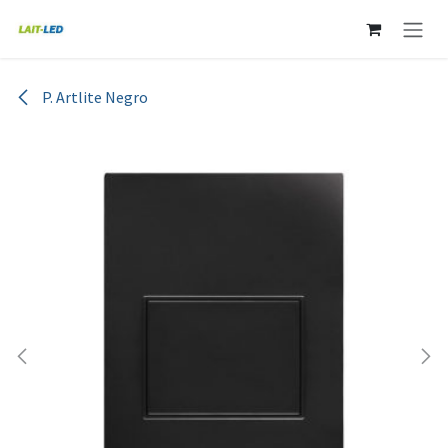
Ir al contenido
P. Artlite Negro