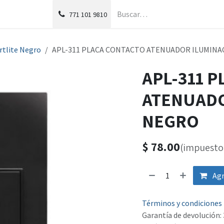
g
Foro
771
101 9810
Artlite Negro
APL-311 PLACA CONTACTO ATENUADOR ILUMINA
APL-311 
ATENUADO
NEGRO
$
78.00
(impuesto 
Agr
Términos y condiciones
Garantía de devolución: 