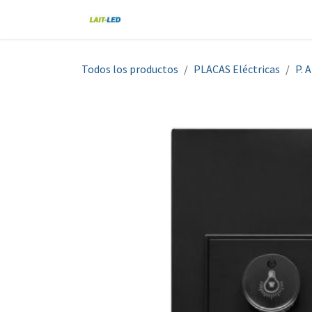
Ir al contenido
Home
Tienda
Nosotros
Blo
Todos los productos
PLACAS Eléctricas
P. 