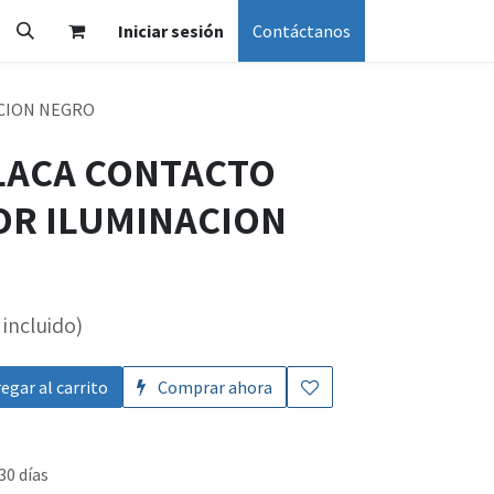
Iniciar sesión
Contáctanos
CION NEGRO
PLACA CONTACTO
R ILUMINACION
incluido)
egar al carrito
Comprar ahora
30 días