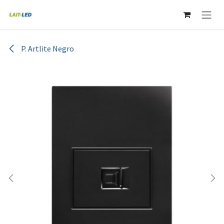
Ir al contenido
P. Artlite Negro