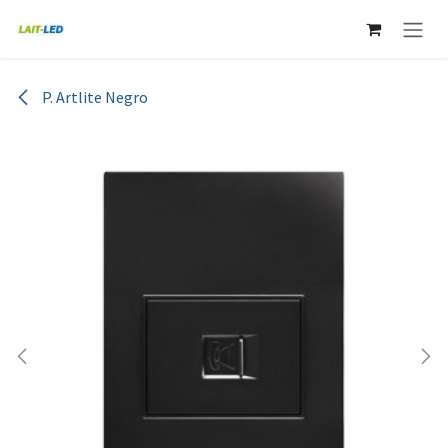
Ir al contenido
P. Artlite Negro