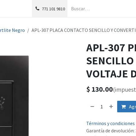
g
Foro
771
101 9810
Artlite Negro
APL-307 PLACA CONTACTO SENCILLO Y CONVERT
APL-307 
SENCILLO
VOLTAJE 
$
130.00
(impuest
Agr
Términos y condiciones
Garantía de devolución: 