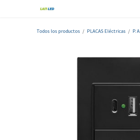
Ir al contenido
Home
Tienda
Nosotros
Blo
Todos los productos
PLACAS Eléctricas
P. 