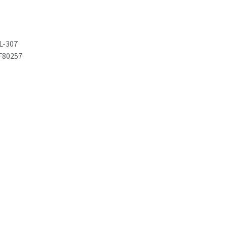
L-307
F80257