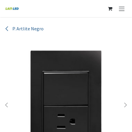
Ir al contenido
P. Artlite Negro