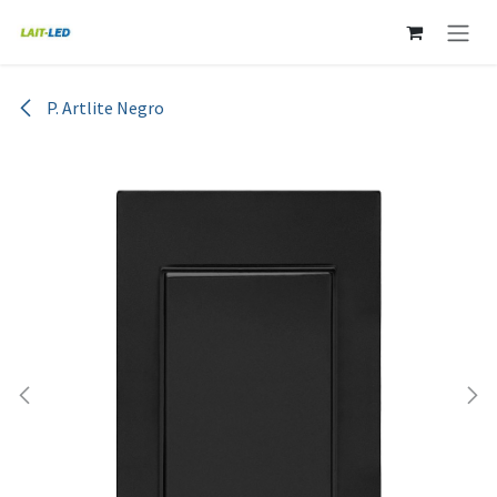
Ir al contenido
P. Artlite Negro