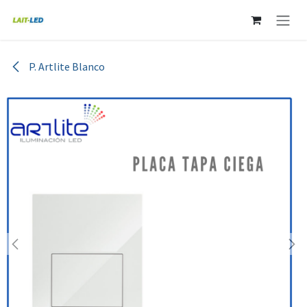
Ir al contenido
P. Artlite Blanco