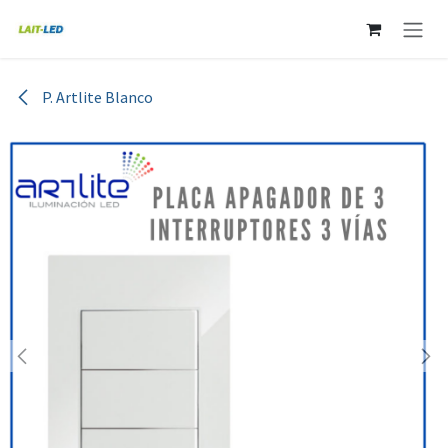
Ir al contenido
P. Artlite Blanco