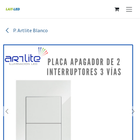
Ir al contenido
P. Artlite Blanco