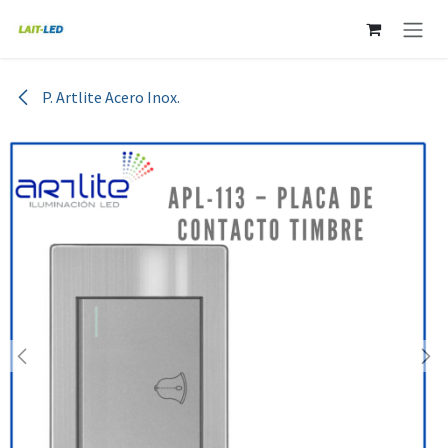
Ir al contenido
P. Artlite Acero Inox.