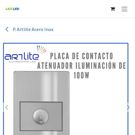
Ir al contenido
P. Artlite Acero Inox.