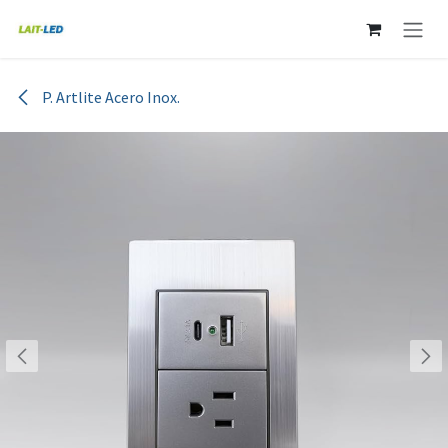
Ir al contenido
P. Artlite Acero Inox.