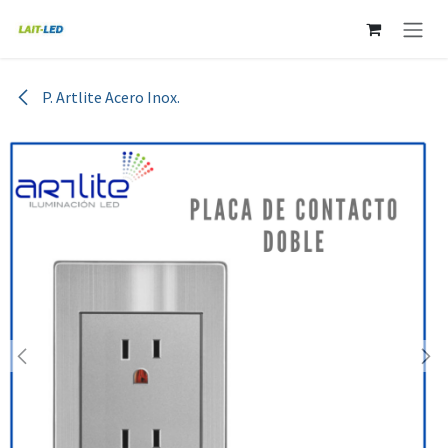
Ir al contenido
P. Artlite Acero Inox.