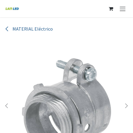
Ir al contenido
MATERIAL Eléctrico