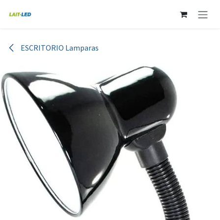
Ir al contenido
ESCRITORIO Lamparas