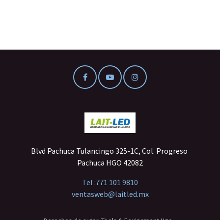
Blvd Pachuca Tulancingo 325-1C, Col. Progreso
Pachuca HGO 42082
Tel :
771 101 9810
ventasweb@laitled.mx