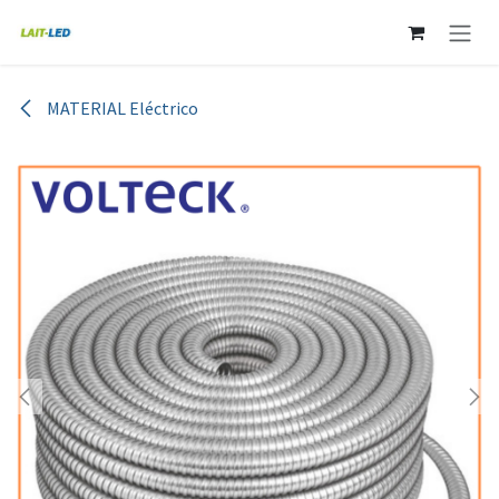
Ir al contenido
MATERIAL Eléctrico