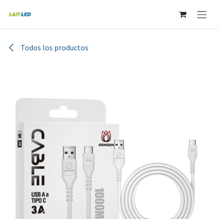
Ir al contenido
Todos los productos