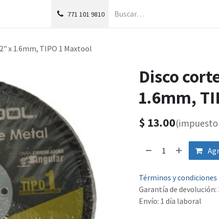
g
Foro
771
101 9810
/2" x 1.6mm, TIPO 1 Maxtool
Disco cort
1.6mm, TI
$
13.00
(impuesto 
Agr
Términos y condiciones
Garantía de devolución: 
Envío: 1 día laboral