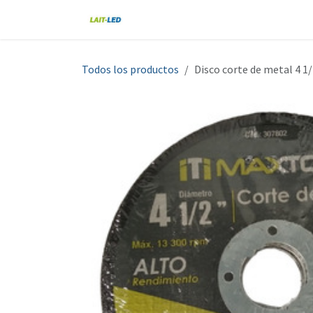
Ir al contenido
Home
Tienda
Nosotros
Blo
Todos los productos
Disco corte de metal 4 1