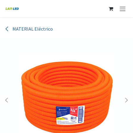
Ir al contenido
MATERIAL Eléctrico