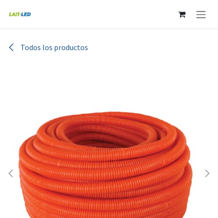
Ir al contenido
Todos los productos