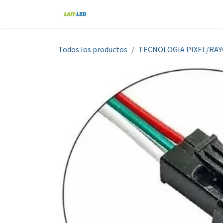
Ir al contenido
Home
Tienda
Nosotros
Blo
Todos los productos
TECNOLOGIA PIXEL/RA