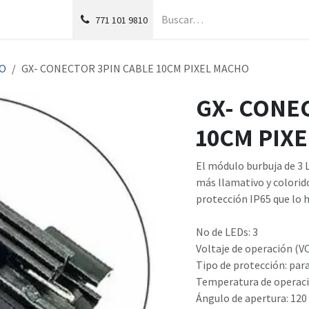
g
Foro
771
101 9810
YO
GX- CONECTOR 3PIN CABLE 10CM PIXEL MACHO
GX- CONE
10CM PIX
El módulo burbuja de 3
más llamativo y colorid
protección IP65 que lo h
No de LEDs: 3
Voltaje de operación (VC
Tipo de protección: para
Temperatura de operación
Ángulo de apertura: 120