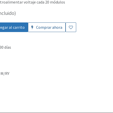
etroalimentar voltaje cada 20 módulos
ncluido)
egar al carrito
Comprar ahora
30 días
-M/RY