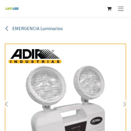
Ir al contenido
EMERGENCIA Luminarios