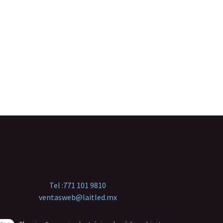
Tel :
771 101 9810
ventasweb@laitled.mx