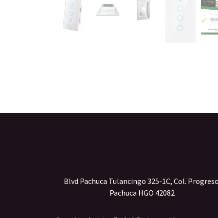
Blvd Pachuca Tulancingo 325-1C, Col. Progres
Pachuca HGO 42082