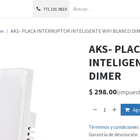
g
Foro
771
101 9810
ón
AKS- PLACA INTERRUPTOR INTELIGENTE WIFI BLANCO DI
AKS- PLA
INTELIGE
DIMER
$
298.00
(impuest
Agr
Términos y condiciones
Garantía de devolución: 