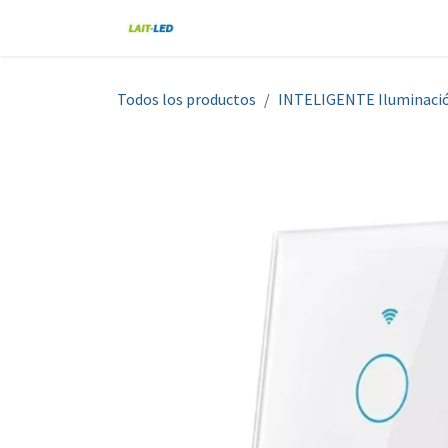
Ir al contenido
Home
Tienda
Nosotros
Blo
Todos los productos
INTELIGENTE Iluminaci