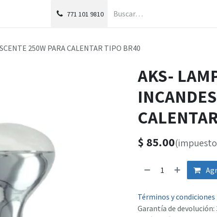
g
Foro
771
101 9810
SCENTE 250W PARA CALENTAR TIPO BR40
AKS- LAM
INCANDES
CALENTAR
$
85.00
(impuesto 
Agr
Términos y condiciones
Garantía de devolución: 