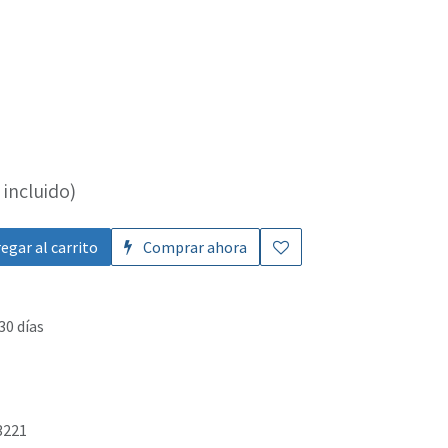
incluido)
egar al carrito
Comprar ahora
30 días
3221