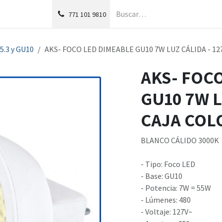
g
Foro
771
101 9810
5.3 y GU10
AKS- FOCO LED DIMEABLE GU10 7W LUZ CÁLIDA - 12
AKS- FOC
GU10 7W L
CAJA COL
BLANCO CÁLIDO 3000K
- Tipo: Foco LED
- Base: GU10
- Potencia: 7W = 55W
- Lúmenes: 480
- Voltaje: 127V~