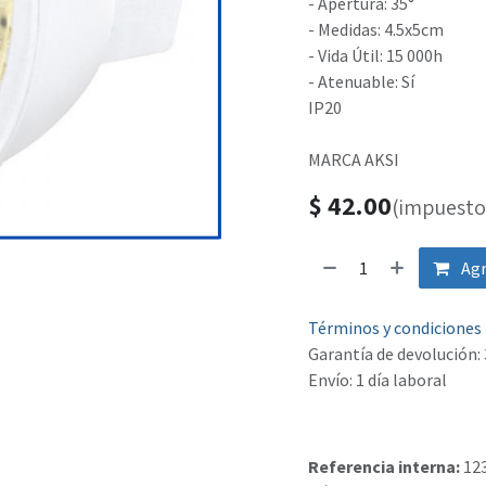
- Apertura: 35°
- Medidas: 4.5x5cm
- Vida Útil: 15 000h
- Atenuable: Sí
IP20
MARCA AKSI
$
42.00
(impuesto 
Agr
Términos y condiciones
Garantía de devolución: 
Envío: 1 día laboral
Referencia interna:
12