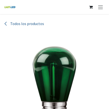
Ir al contenido
Todos los productos