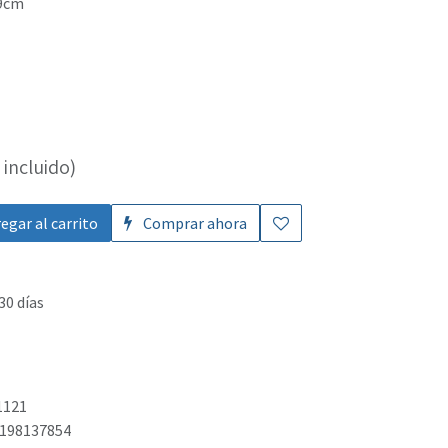
.9cm
incluido)
egar al carrito
Comprar ahora
30 días
1121
198137854