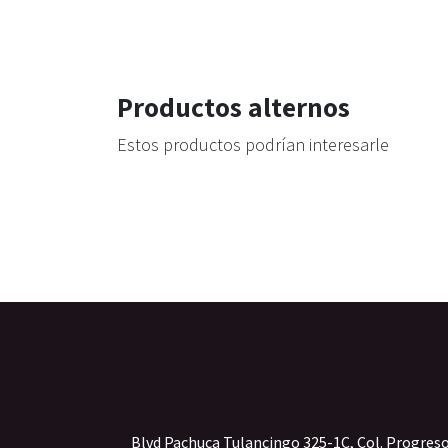
Productos alternos
Estos productos podrían interesarle
Blvd Pachuca Tulancingo 325-1C, Col. Progres