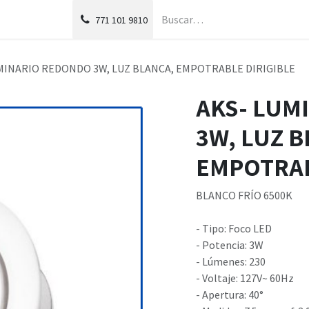
g
Foro
771
101 9810
MINARIO REDONDO 3W, LUZ BLANCA, EMPOTRABLE DIRIGIBLE
AKS- LUM
3W, LUZ B
EMPOTRAB
BLANCO FRÍO 6500K
- Tipo: Foco LED
- Potencia: 3W
- Lúmenes: 230
- Voltaje: 127V~ 60Hz
- Apertura: 40°