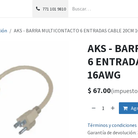
g
Foro
771
101 9810
ión
AKS - BARRA MULTICONTACTO 6 ENTRADAS CABLE 20CM 
AKS - BA
6 ENTRAD
16AWG
$
67.00
(impuesto 
Agr
Términos y condiciones
Garantía de devolución: 