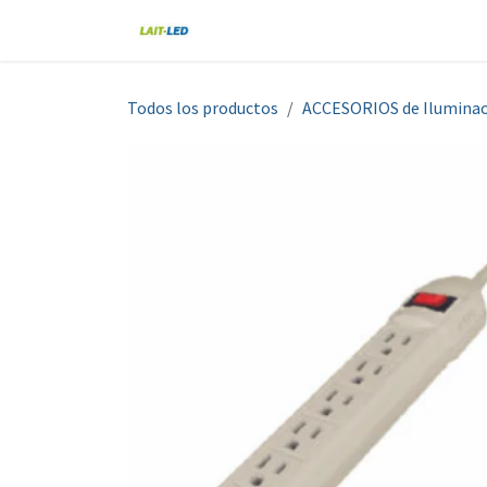
Ir al contenido
Home
Tienda
Nosotros
Blo
Todos los productos
ACCESORIOS de Iluminac