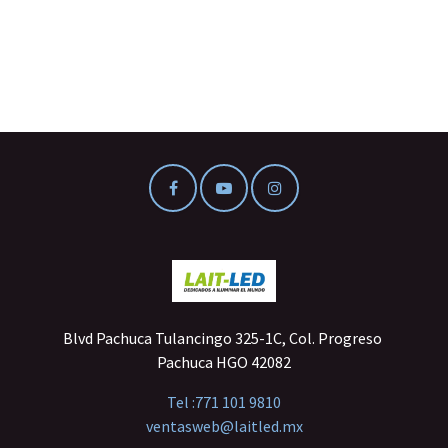
Blvd Pachuca Tulancingo 325-1C, Col. Progreso
Pachuca HGO 42082
Tel :
771 101 9810
ventasweb@laitled.mx