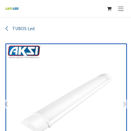
Ir al contenido
TUBOS Led