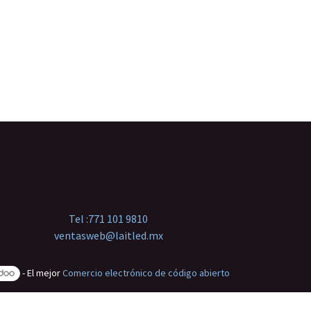
Tel :
771 101 9810
ventasweb@laitled.mx
- El mejor
Comercio electrónico de código abierto