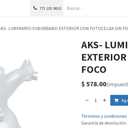
g
Foro
771
101 9810
AKS- LUMINARIO SUBURBANO EXTERIOR CON FOTOCELDA SIN F
AKS- LUM
EXTERIOR
FOCO
$
578.00
(impuest
Agr
Términos y condiciones
Garantía de devolución: 