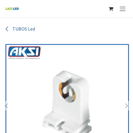
Ir al contenido
TUBOS Led