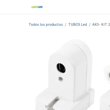
Ir al contenido
Home
Tienda
Nosotros
Blo
Todos los productos
TUBOS Led
AKS- KIT 