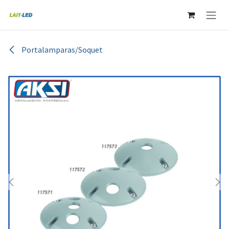
Ir al contenido
Portalamparas/Soquet