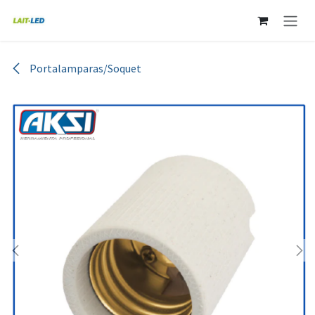
Ir al contenido
Portalamparas/Soquet