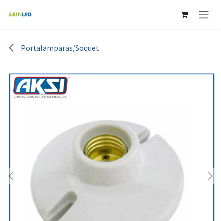
Ir al contenido
Portalamparas/Soquet