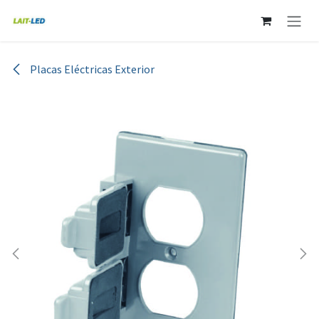
Ir al contenido
Placas Eléctricas Exterior