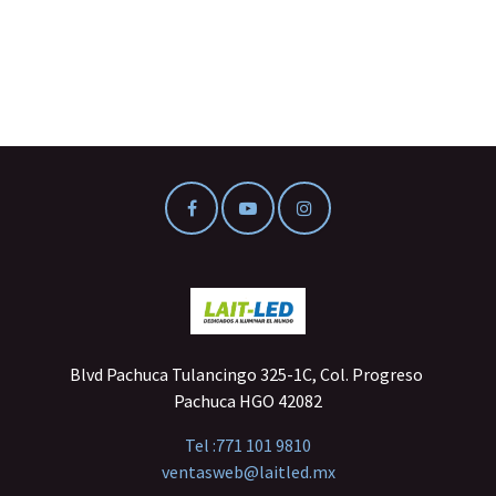
Blvd Pachuca Tulancingo 325-1C, Col. Progreso
Pachuca HGO 42082
Tel :
771 101 9810
ventasweb@laitled.mx