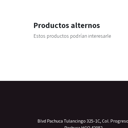
Productos alternos
Estos productos podrían interesarle
Blvd Pachuca Tulancingo 325-1C, Col. Progres
Pachuca HGO 42082