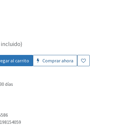
incluido)
egar al carrito
Comprar ahora
30 días
5586
198154059