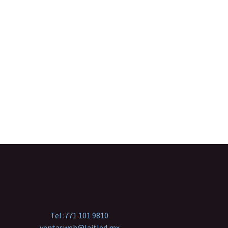
Tel :
771 101 9810
ventasweb@laitled.mx