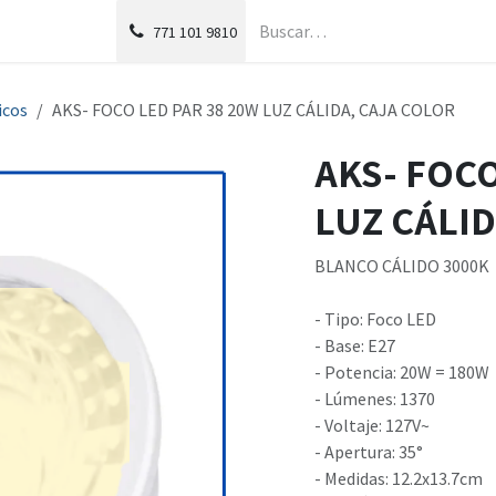
g
Foro
771
101 9810
icos
AKS- FOCO LED PAR 38 20W LUZ CÁLIDA, CAJA COLOR
AKS- FOCO
LUZ CÁLI
BLANCO CÁLIDO 3000K
- Tipo: Foco LED
- Base: E27
- Potencia: 20W = 180W
- Lúmenes: 1370
- Voltaje: 127V~
- Apertura: 35°
- Medidas: 12.2x13.7cm