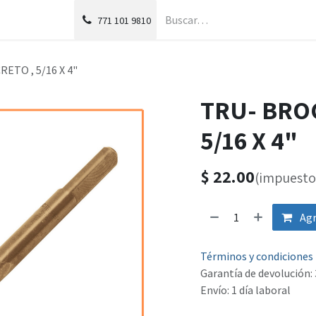
g
Foro
771
101 9810
ETO , 5/16 X 4"
TRU- BRO
5/16 X 4"
$
22.00
(impuesto 
Agr
Términos y condiciones
Garantía de devolución: 
Envío: 1 día laboral